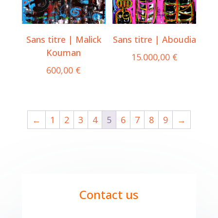
Sans titre | Malick
Sans titre | Aboudia
Kouman
15.000,00
€
600,00
€
←
1
2
3
4
5
6
7
8
9
→
Contact us