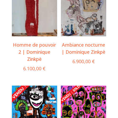
Homme de pouvoir
Ambiance nocturne
2 | Dominique
| Dominique Zinkpè
Zinkpè
6.900,00
€
6.100,00
€