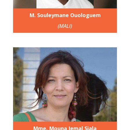
M. Souleymane Ouologuem
(MALI)
Mme. Mouna Jemal Siala