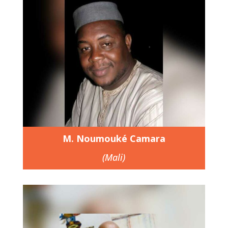
M. Noumouké Camara
(Mali)