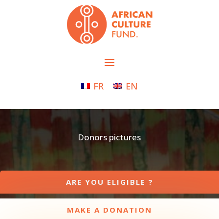
FR
EN
Donors pictures
ARE YOU ELIGIBLE ?
MAKE A DONATION