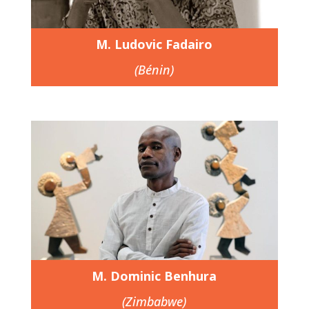
M. Ludovic Fadairo
(Bénin)
M. Dominic Benhura
(Zimbabwe)