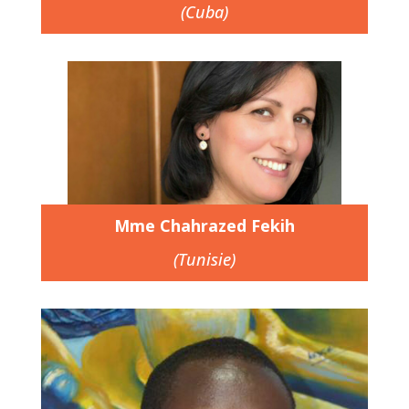
(Cuba)
Mme Chahrazed Fekih
(Tunisie)