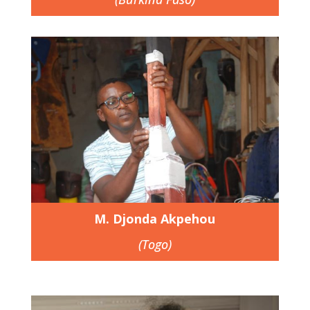
M. Djonda Akpehou
(Togo)