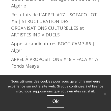
Algérie
Résultats de L’APPEL #17 – SOFACO LOT
#6 | STRUCTURATION DES
ORGANISATIONS CULTURELLES et
ARTISTES INDIVIDUELS
Appel à candidatures BOOT CAMP #6 |
Alger
APPEL À PROPOSITIONS #18 – FACA #1 //
Fonds Maaya
Nous utilisons des cookies pour vous garantir la meilleure
expérience sur notre site web. Si vous continuez à utiliser ce
site, nous supposerons que vous en êtes satisfait.
African Culture Fund © 2019 - 2023. Tous droits
Ok
réservés.