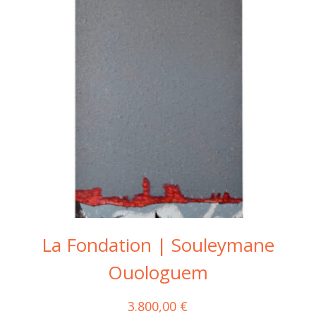
La Fondation | Souleymane
Ouologuem
3.800,00
€