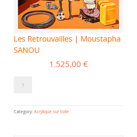
Les Retrouvailles | Moustapha
SANOU
1.525,00
€
Les
Add to cart
Retrouvailles
|
Moustapha
Category:
Acrylique sur toile
SANOU
quantity