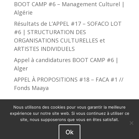
BOOT CAMP #6 – Management Culturel |
Algérie
Résultats de L’APPEL #17 – SOFACO LOT
#6 | STRUCTURATION DES
ORGANISATIONS CULTURELLES et
ARTISTES INDIVIDUELS
Appel à candidatures BOOT CAMP #6 |
Alger
APPEL À PROPOSITIONS #18 – FACA #1 //
Fonds Maaya
Nous utilisons des cookies pour vous garantir la meilleure
expérience sur notre site web. Si vous continuez à utiliser ce
site, nous supposerons que vous en êtes satisfait.
African Culture Fund © 2019 - 2023. Tous droits
Ok
réservés.