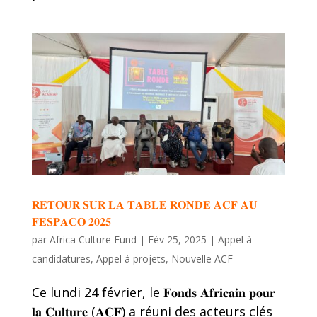
𝐑𝐄𝐓𝐎𝐔𝐑 𝐒𝐔𝐑 𝐋𝐀 𝐓𝐀𝐁𝐋𝐄 𝐑𝐎𝐍𝐃𝐄 𝐀𝐂𝐅 𝐀𝐔
𝐅𝐄𝐒𝐏𝐀𝐂𝐎 𝟐𝟎𝟐𝟓
par
Africa Culture Fund
|
Fév 25, 2025
|
Appel à
candidatures
,
Appel à projets
,
Nouvelle ACF
Ce lundi 24 février, le 𝐅𝐨𝐧𝐝𝐬 𝐀𝐟𝐫𝐢𝐜𝐚𝐢𝐧 𝐩𝐨𝐮𝐫
𝐥𝐚 𝐂𝐮𝐥𝐭𝐮𝐫𝐞 (𝐀𝐂𝐅) a réuni des acteurs clés