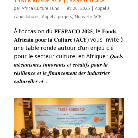
𝐓𝐀𝐁𝐋𝐄 𝐑𝐎𝐍𝐃𝐄 𝐀𝐂𝐅 || 𝐅𝐄𝐒𝐏𝐀𝐂𝐎 𝟐𝟎𝟐𝟓
par
Africa Culture Fund
|
Fév 20, 2025
|
Appel à
candidatures
,
Appel à projets
,
Nouvelle ACF
À l’occasion du 𝐅𝐄𝐒𝐏𝐀𝐂𝐎 𝟐𝟎𝟐𝟓, le 𝐅𝐨𝐧𝐝𝐬
𝐀𝐟𝐫𝐢𝐜𝐚𝐢𝐧 𝐩𝐨𝐮𝐫 𝐥𝐚 𝐂𝐮𝐥𝐭𝐮𝐫𝐞 (𝐀𝐂𝐅) vous invite à
une table ronde autour d’un enjeu clé
pour le secteur culturel en Afrique : 𝑸𝒖𝒆𝒍𝒔
𝒎𝒆́𝒄𝒂𝒏𝒊𝒔𝒎𝒆𝒔 𝒊𝒏𝒏𝒐𝒗𝒂𝒏𝒕𝒔 𝒆𝒕 𝒄𝒓𝒆́𝒂𝒕𝒊𝒇𝒔 𝒑𝒐𝒖𝒓 𝒍𝒂
𝒓𝒆́𝒔𝒊𝒍𝒊𝒆𝒏𝒄𝒆 𝒆𝒕 𝒍𝒆 𝒇𝒊𝒏𝒂𝒏𝒄𝒆𝒎𝒆𝒏𝒕 𝒅𝒆𝒔 𝒊𝒏𝒅𝒖𝒔𝒕𝒓𝒊𝒆𝒔
𝒄𝒖𝒍𝒕𝒖𝒓𝒆𝒍𝒍𝒆𝒔 𝒆𝒕...