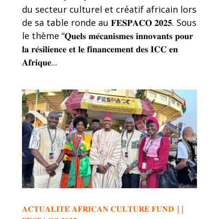
du secteur culturel et créatif africain lors
de sa table ronde au 𝐅𝐄𝐒𝐏𝐀𝐂𝐎 𝟐𝟎𝟐𝟓. Sous
le thème “𝐐𝐮𝐞𝐥𝐬 𝐦𝐞́𝐜𝐚𝐧𝐢𝐬𝐦𝐞𝐬 𝐢𝐧𝐧𝐨𝐯𝐚𝐧𝐭𝐬 𝐩𝐨𝐮𝐫
𝐥𝐚 𝐫𝐞́𝐬𝐢𝐥𝐢𝐞𝐧𝐜𝐞 𝐞𝐭 𝐥𝐞 𝐟𝐢𝐧𝐚𝐧𝐜𝐞𝐦𝐞𝐧𝐭 𝐝𝐞𝐬 𝐈𝐂𝐂 𝐞𝐧
𝐀𝐟𝐫𝐢𝐪𝐮𝐞...
𝐀𝐂𝐓𝐔𝐀𝐋𝐈𝐓𝐄́ 𝐀𝐅𝐑𝐈𝐂𝐀𝐍 𝐂𝐔𝐋𝐓𝐔𝐑𝐄 𝐅𝐔𝐍𝐃 ||