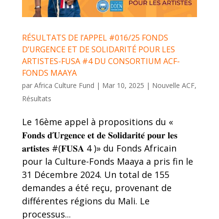
RÉSULTATS DE l’APPEL #016/25 FONDS
D’URGENCE ET DE SOLIDARITÉ POUR LES
ARTISTES-FUSA #4 DU CONSORTIUM ACF-
FONDS MAAYA
par
Africa Culture Fund
|
Mar 10, 2025
|
Nouvelle ACF
,
Résultats
Le 16ème appel à propositions du «
𝐅𝐨𝐧𝐝𝐬 𝐝’𝐔𝐫𝐠𝐞𝐧𝐜𝐞 𝐞𝐭 𝐝𝐞 𝐒𝐨𝐥𝐢𝐝𝐚𝐫𝐢𝐭𝐞́ 𝐩𝐨𝐮𝐫 𝐥𝐞𝐬
𝐚𝐫𝐭𝐢𝐬𝐭𝐞𝐬 #(𝐅𝐔𝐒𝐀 4 )» du Fonds Africain
pour la Culture-Fonds Maaya a pris fin le
31 Décembre 2024. Un total de 155
demandes a été reçu, provenant de
différentes régions du Mali. Le
processus...