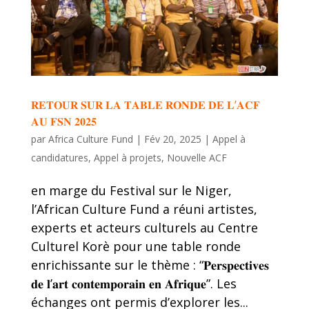
𝐑𝐄𝐓𝐎𝐔𝐑 𝐒𝐔𝐑 𝐋𝐀 𝐓𝐀𝐁𝐋𝐄 𝐑𝐎𝐍𝐃𝐄 𝐃𝐄 𝐋’𝐀𝐂𝐅
𝐀𝐔 𝐅𝐒𝐍 𝟐𝟎𝟐𝟓
par
Africa Culture Fund
|
Fév 20, 2025
|
Appel à
candidatures
,
Appel à projets
,
Nouvelle ACF
en marge du Festival sur le Niger,
l’African Culture Fund a réuni artistes,
experts et acteurs culturels au Centre
Culturel Korè pour une table ronde
enrichissante sur le thème : “𝐏𝐞𝐫𝐬𝐩𝐞𝐜𝐭𝐢𝐯𝐞𝐬
𝐝𝐞 𝐥’𝐚𝐫𝐭 𝐜𝐨𝐧𝐭𝐞𝐦𝐩𝐨𝐫𝐚𝐢𝐧 𝐞𝐧 𝐀𝐟𝐫𝐢𝐪𝐮𝐞”. Les
échanges ont permis d’explorer les...