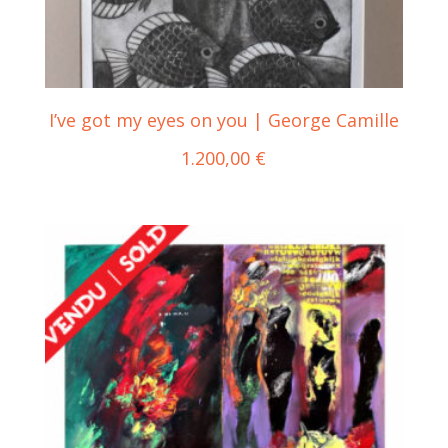
I’ve got my eyes on you | George Camille
1.200,00
€