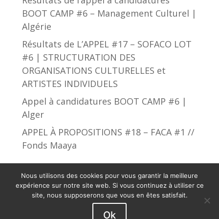
BOOT CAMP #6 – Management Culturel |
Algérie
Résultats de L’APPEL #17 – SOFACO LOT
#6 | STRUCTURATION DES
ORGANISATIONS CULTURELLES et
ARTISTES INDIVIDUELS
Appel à candidatures BOOT CAMP #6 |
Alger
APPEL À PROPOSITIONS #18 – FACA #1 //
Fonds Maaya
Nous utilisons des cookies pour vous garantir la meilleure
expérience sur notre site web. Si vous continuez à utiliser ce
site, nous supposerons que vous en êtes satisfait.
African Culture Fund © 2019 - 2023. Tous droits
Ok