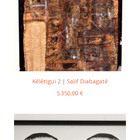
Kêlêtigui 2 | Salif Diabagaté
5.350,00
€