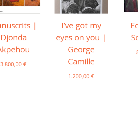
nuscrits |
I’ve got my
E
Djonda
eyes on you |
S
Akpehou
George
Camille
3.800,00
€
1.200,00
€