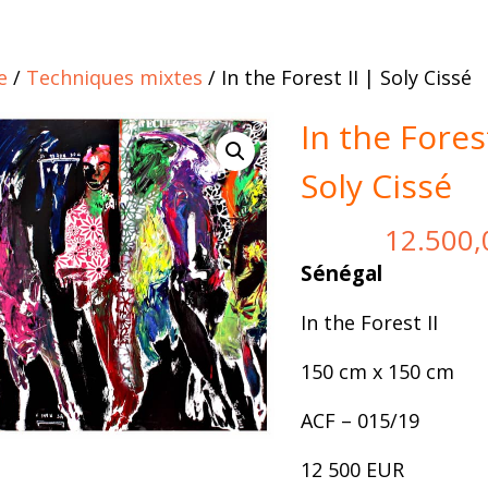
e
/
Techniques mixtes
/ In the Forest II | Soly Cissé
In the Forest
Soly Cissé
12.500
Sénégal
In the Forest II
150 cm x 150 cm
ACF – 015/19
12 500 EUR