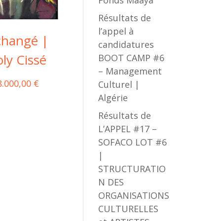
Fonds Maaya
Résultats de
l’appel à
changé |
candidatures
oly Cissé
BOOT CAMP #6
– Management
8.000,00
€
Culturel |
Algérie
Résultats de
L’APPEL #17 –
SOFACO LOT #6
|
STRUCTURATIO
N DES
ORGANISATIONS
CULTURELLES