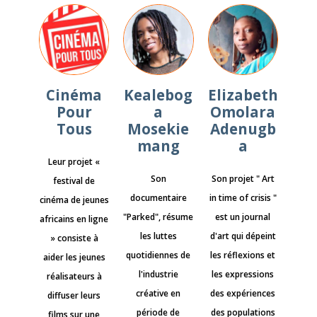
Cinéma
Kealebog
Elizabeth
Pour
a
Omolara
Tous
Mosekie
Adenugb
mang
a
Leur projet «
Son
Son projet " Art
festival de
documentaire
in time of crisis "
cinéma de jeunes
"Parked", résume
est un journal
africains en ligne
les luttes
d'art qui dépeint
» consiste à
quotidiennes de
les réflexions et
aider les jeunes
l'industrie
les expressions
réalisateurs à
créative en
des expériences
diffuser leurs
période de
des populations
films sur une