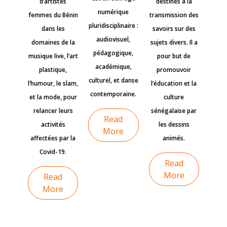
d’artistes
destinés à la
numérique
femmes du Bénin
transmission des
pluridisciplinaire :
dans les
savoirs sur des
audiovisuel,
domaines de la
sujets divers. Il a
pédagogique,
musique live, l’art
pour but de
académique,
plastique,
promouvoir
culturel, et danse
l’humour, le slam,
l’éducation et la
contemporaine.
et la mode, pour
culture
relancer leurs
sénégalaise par
Read
activités
les dessins
More
affectées par la
animés.
Covid-19.
Read
More
Read
More