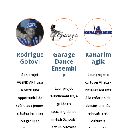
Rodrigue
Garage
Kanarim
Gotovi
Dance
agik
Ensembl
e
Son projet
Leur projet «
AGEND’ART vise
Kartoon Afrika »
Leur projet
à offrir une
initie les enfants
“Fundamentals, A
opportunité de
à la création de
guide to
scène aux jeunes
dessins animés
teaching dance
artistes femmes
éducatifs et
in High Schools”
ou groupes
culturels
est un ouvrage