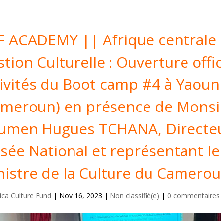
F ACADEMY || Afrique centrale 
tion Culturelle : Ouverture offic
tivités du Boot camp #4 à Yaou
ameroun) en présence de Monsi
umen Hugues TCHANA, Directe
sée National et représentant le
nistre de la Culture du Camerou
rica Culture Fund
|
Nov 16, 2023
|
Non classifié(e)
|
0 commentaires