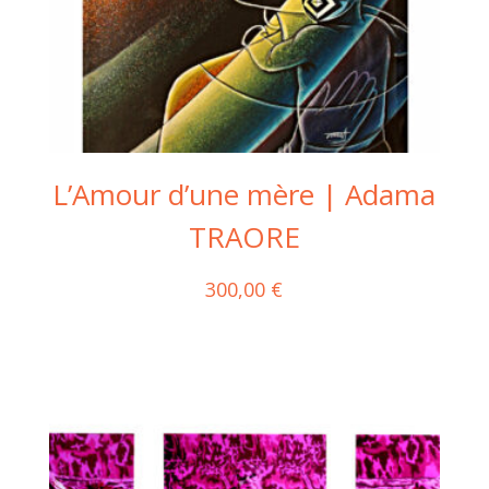
L’Amour d’une mère | Adama
TRAORE
300,00
€