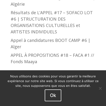
Algérie
Résultats de L’APPEL #17 – SOFACO LOT
#6 | STRUCTURATION DES
ORGANISATIONS CULTURELLES et
ARTISTES INDIVIDUELS
Appel à candidatures BOOT CAMP #6 |
Alger
APPEL À PROPOSITIONS #18 – FACA #1 //
Fonds Maaya
Nous utilisons des cookies pour vous garantir la meilleure
expérience sur notre site web. Si vous continuez à utiliser ce
site, nous supposerons que vous en êtes satisfait.
African Culture Fund © 2019 - 2023. Tous droits
Ok
réservés.