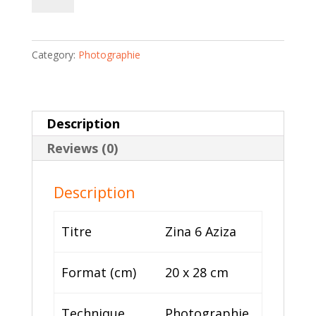
6
Aziza
|
Category:
Photographie
Mouna
Jemal
Siala
quantity
Description
Reviews (0)
Description
Titre
Zina 6 Aziza
Format (cm)
20 x 28 cm
Technique
Photographie