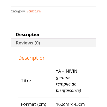
|
Category:
Sculpture
Amahiguéré
Dolo
quantity
Description
Reviews (0)
Description
YA – NIVIN
(femme
Titre
remplie de
bienfaisance)
Format (cm)
160cm x 45cm