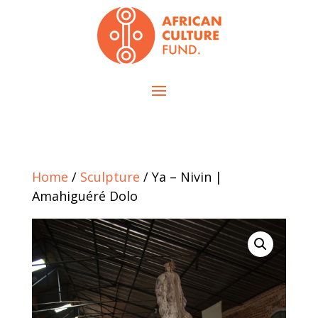
Home
/
Sculpture
/ Ya – Nivin |
Amahiguéré Dolo