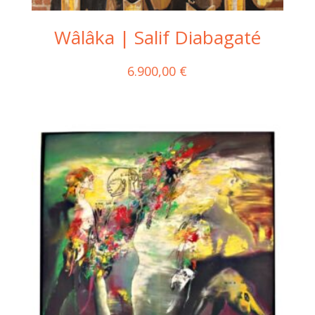
Wâlâka | Salif Diabagaté
6.900,00
€