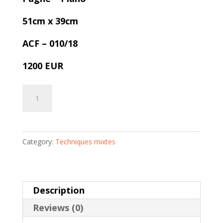
51cm x 39cm
ACF – 010/18
1200 EUR
Pagne
Add to cart
-
Piano
|
Category:
Techniques mixtes
Daphné
Bitchatch
quantity
Description
Reviews (0)