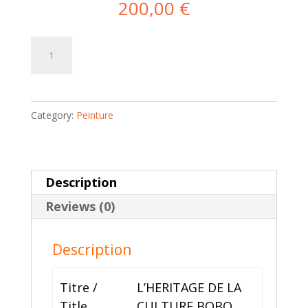
200,00
€
L’HERITAGE
Add to cart
DE
LA
CULTURE
Category:
Peinture
BOBO
|
Salif
KASSAMBA
Description
quantity
Reviews (0)
Description
Titre /
L’HERITAGE DE LA
Title
CULTURE BOBO