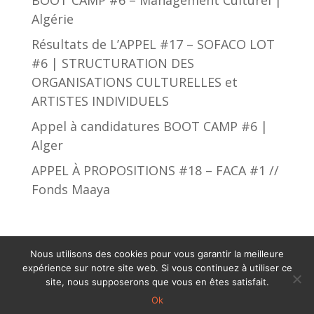
BOOT CAMP #6 – Management Culturel |
Algérie
Résultats de L’APPEL #17 – SOFACO LOT
#6 | STRUCTURATION DES
ORGANISATIONS CULTURELLES et
ARTISTES INDIVIDUELS
Appel à candidatures BOOT CAMP #6 |
Alger
APPEL À PROPOSITIONS #18 – FACA #1 //
Fonds Maaya
Nous utilisons des cookies pour vous garantir la meilleure
expérience sur notre site web. Si vous continuez à utiliser ce
African Culture Fund © 2019 - 2023. Tous droits
site, nous supposerons que vous en êtes satisfait.
Ok
réservés.